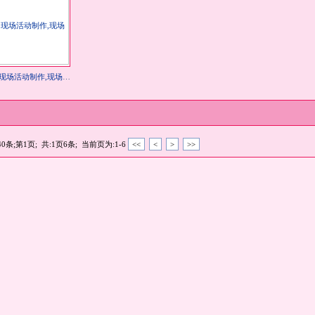
现场活动制作,现场活动策划,制作马克杯
0条;第1页; 共:1页6条; 当前页为:1-6
<<
<
>
>>