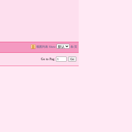
视图列表
Show
条/页
Go to Pag