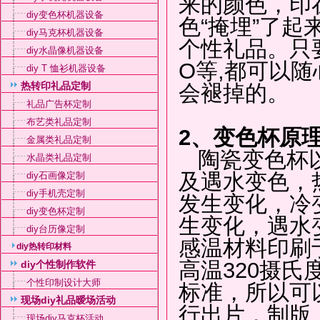
来的颜色，印
diy变色杯机器设备
色“掩埋”了
diy马克杯机器设备
个性礼品。只要
diy水晶像机器设备
O等,都可以
diy T 恤衫机器设备
热转印礼品定制
会褪掉的。
礼品广告杯定制
布艺类礼品定制
2、变色杯原
金属类礼品定制
陶瓷变色杯以
水晶类礼品定制
及遇水变色，
diy石画像定制
diy手机壳定制
发生变化，冷
diy变色杯定制
生变化，遇水
diy台历像定制
感温材料印刷
diy热转印材料
高温320摄
diy个性制作软件
个性印制设计大师
标准，所以可
现场diy礼品暧场活动
行出片，制版
现场diy马克杯活动