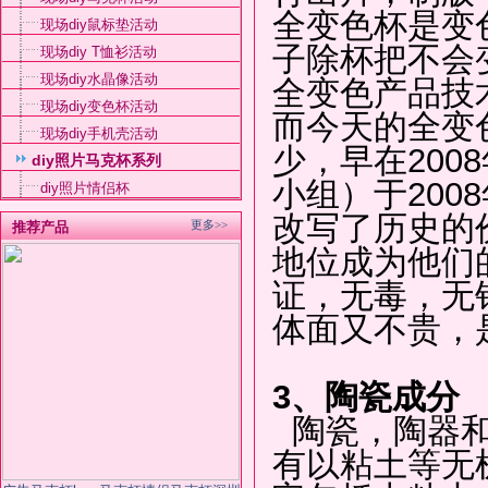
全变色杯是变
现场diy鼠标垫活动
子除杯把不会
现场diy T恤衫活动
现场diy水晶像活动
全变色产品技
现场diy变色杯活动
而今天的全变
现场diy手机壳活动
少，早在200
diy照片马克杯系列
小组）于200
diy照片情侣杯
改写了历史的
更多>>
推荐产品
地位成为他们
证，无毒，无
体面又不贵，
3、陶瓷成分
陶瓷，陶器和
有以粘土等无