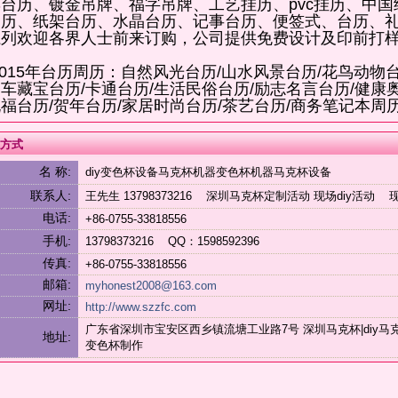
彩台历、镀金吊牌、福字吊牌、工艺挂历、pvc挂历、中
台历、纸架台历、水晶台历、记事台历、便签式、台历、
系列欢迎各界人士前来订购，公司提供免费设计及印前打
015年台历周历：自然风光台历/山水风景台历/花鸟动物台
车藏宝台历/卡通台历/生活民俗台历/励志名言台历/健康奥
福台历/贺年台历/家居时尚台历/茶艺台历/商务笔记本周
方式
名 称:
diy变色杯设备马克杯机器变色杯机器马克杯设备
联系人:
王先生 13798373216 深圳马克杯定制活动 现场diy活动 
电话:
+86-0755-33818556
手机:
13798373216 QQ：1598592396
传真:
+86-0755-33818556
邮箱:
myhonest2008@163.com
网址:
http://www.szzfc.com
广东省深圳市宝安区西乡镇流塘工业路7号 深圳马克杯|diy马克杯|
地址:
变色杯制作