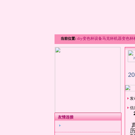
diy变色杯设备马克杯机器变色
当前位置:
年礼
2
发布
信
友情连接