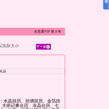
生意通VIP 第
8
年
月历：水晶挂历、丝绸挂历、金箔挂
、大班记事台历、水晶台历、七