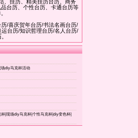
国结、挂历、精美挂历台历、商务
礼品台历、个性台历、卡通台历等
样。
历/喜庆贺年台历/书法名画台历/
运台历/知识哲理台历/名人台历/
历。
现场diy马克杯活动
现场diy马克杯|个性马克杯|diy变色杯|